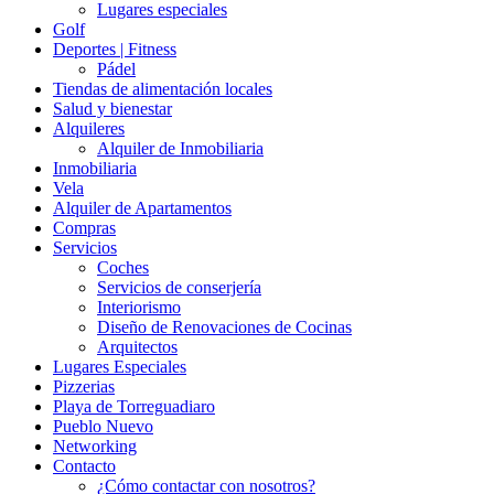
Lugares especiales
Golf
Deportes | Fitness
Pádel
Tiendas de alimentación locales
Salud y bienestar
Alquileres
Alquiler de Inmobiliaria
Inmobiliaria
Vela
Alquiler de Apartamentos
Compras
Servicios
Coches
Servicios de conserjería
Interiorismo
Diseño de Renovaciones de Cocinas
Arquitectos
Lugares Especiales
Pizzerias
Playa de Torreguadiaro
Pueblo Nuevo
Networking
Contacto
¿Cómo contactar con nosotros?